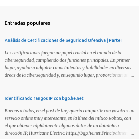
Entradas populares
Análisis de Certificaciones de Seguridad Ofensiva | Parte I
Las certificaciones juegan un papel crucial en el mundo de la
ciberseguridad, cumpliendo dos funciones principales. En primer
lugar, ayudan a adquirir conocimientos y habilidades en diversas
áreas de la ciberseguridad y, en segundo lugar, proporcionan una
manera de demostrar que se poseen esos conocimientos y
habilidades. El problema es que, debido a la gran cantidad de
certificaciones existentes hoy en día, elegir la adecuada puede
Identificando rangos IP con bgp.he.net
resultar complicado. En este artículo, exploraremos diferentes
Buenas a todos, en el post de hoy quería compartir con vosotros un
certificaciones que consideramos como opciones sólidas para
servicio online muy interesante, en la línea del mítico Robtex, con
aquellos que desean especializarse en el área de la seguridad
el que obtener rápidamente algunos datos de un dominio o
ofensiva. Todas ellas son totalmente prácticas y su examen simula
dirección IP, Hurricane Electric: https://bgp.he.net Principalmente
un escenario real en el que se deben comprometer diversos activos,