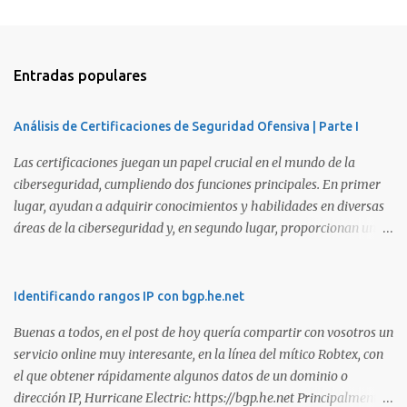
Entradas populares
Análisis de Certificaciones de Seguridad Ofensiva | Parte I
Las certificaciones juegan un papel crucial en el mundo de la
ciberseguridad, cumpliendo dos funciones principales. En primer
lugar, ayudan a adquirir conocimientos y habilidades en diversas
áreas de la ciberseguridad y, en segundo lugar, proporcionan una
manera de demostrar que se poseen esos conocimientos y
habilidades. El problema es que, debido a la gran cantidad de
certificaciones existentes hoy en día, elegir la adecuada puede
Identificando rangos IP con bgp.he.net
resultar complicado. En este artículo, exploraremos diferentes
Buenas a todos, en el post de hoy quería compartir con vosotros un
certificaciones que consideramos como opciones sólidas para
servicio online muy interesante, en la línea del mítico Robtex, con
aquellos que desean especializarse en el área de la seguridad
el que obtener rápidamente algunos datos de un dominio o
ofensiva. Todas ellas son totalmente prácticas y su examen simula
dirección IP, Hurricane Electric: https://bgp.he.net Principalmente
un escenario real en el que se deben comprometer diversos activos,