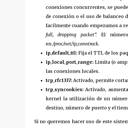
conexiones concurrentes, se puede 
de conexión o el uso de balanceo 
facilmente cuando empezamos a rec
full, dropping packet”.
El número 
en
/proc/net/ip_conntrack
.
ip_default_ttl:
Fija el TTL de los paq
ip_local_port_range:
Limita (o ampl
las conexiones locales.
tcp_rfc1337:
Activado, permite cort
tcp_syncookies:
Activado, aument
kernel la utilización de un númer
destino, número de puerto y el tiem
Si no queremos hacer uso de este siste