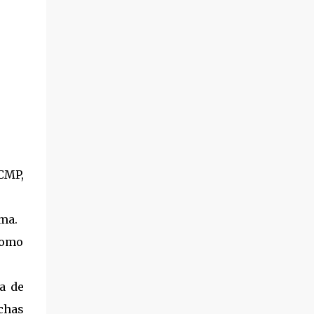
ICMP,
ema.
como
a de
chas