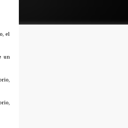
o, el
e un
rio,
rio,