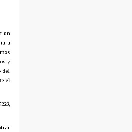
or un
ia a
remos
os y
 del
te el
223,
trar