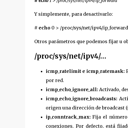
# echo
1 > /proc/sys/net/ipv4/ip_forward
Y simplemente, para desactivarlo:
# echo
0 > /proc/sys/net/ipv4/ip_forward
Otros parámetros que podemos fijar u ob
/proc/sys/net/ipv4/…
icmp_ratelimit e icmp_ratemask:
P
por red.
icmp_echo_ignore_all:
Activado, des
icmp_echo_ignore_broadcasts:
Acti
origen una dirección de broadcast 
ip_conntrack_max:
Fija el número 
conexiones. Por defecto, está fij