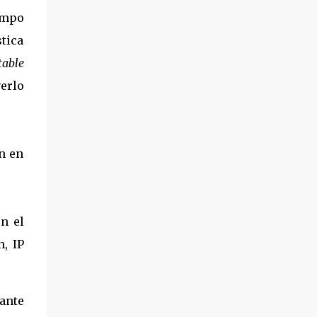
empo
tica
table
erlo
n en
en el
, IP
ante