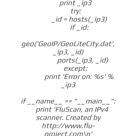
print _ip3
try:
_id = hosts(_ip3)
if _id:
geo('GeoIP/GeoLiteCity.dat',
_ip3, _id)
ports(_ip3, _id)
except:
print 'Error on: %s' %
_ip3
if __name__ == "__main__":
print 'FluScan, an IPv4
scanner. Created by
http://www.flu-
project.com\n'