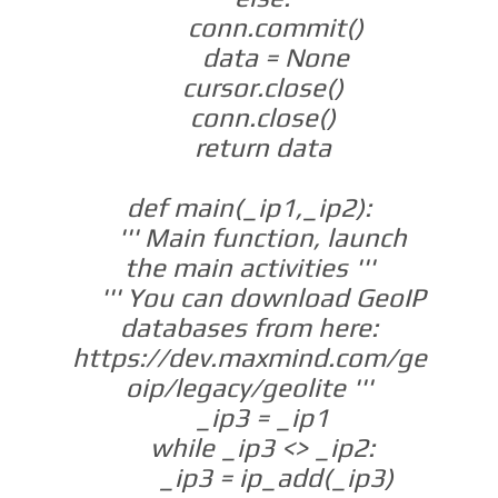
conn.commit()
data = None
cursor.close()
conn.close()
return data
def main(_ip1,_ip2):
''' Main function, launch
the main activities '''
''' You can download GeoIP
databases from here:
https://dev.maxmind.com/ge
oip/legacy/geolite '''
_ip3 = _ip1
while _ip3 <> _ip2:
_ip3 = ip_add(_ip3)