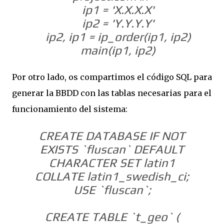
ip1 = 'X.X.X.X'
ip2 = 'Y.Y.Y.Y'
ip2, ip1 = ip_order(ip1, ip2)
main(ip1, ip2)
Por otro lado, os compartimos el código SQL para
generar la BBDD con las tablas necesarias para el
funcionamiento del sistema:
CREATE DATABASE IF NOT
EXISTS `fluscan` DEFAULT
CHARACTER SET latin1
COLLATE latin1_swedish_ci;
USE `fluscan`;
CREATE TABLE `t_geo` (