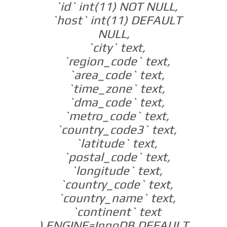
`id` int(11) NOT NULL,
`host` int(11) DEFAULT
NULL,
`city` text,
`region_code` text,
`area_code` text,
`time_zone` text,
`dma_code` text,
`metro_code` text,
`country_code3` text,
`latitude` text,
`postal_code` text,
`longitude` text,
`country_code` text,
`country_name` text,
`continent` text
) ENGINE=InnoDB DEFAULT