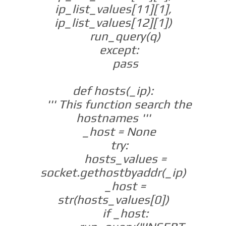
ip_list_values[11][1],
ip_list_values[12][1])
run_query(q)
except:
pass
def hosts(_ip):
''' This function search the
hostnames '''
_host = None
try:
hosts_values =
socket.gethostbyaddr(_ip)
_host =
str(hosts_values[0])
if _host: