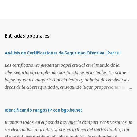
Entradas populares
Análisis de Certificaciones de Seguridad Ofensiva | Parte I
Las certificaciones juegan un papel crucial en el mundo de la
ciberseguridad, cumpliendo dos funciones principales. En primer
lugar, ayudan a adquirir conocimientos y habilidades en diversas
áreas de la ciberseguridad y, en segundo lugar, proporcionan una
manera de demostrar que se poseen esos conocimientos y
habilidades. El problema es que, debido a la gran cantidad de
certificaciones existentes hoy en día, elegir la adecuada puede
Identificando rangos IP con bgp.he.net
resultar complicado. En este artículo, exploraremos diferentes
Buenas a todos, en el post de hoy quería compartir con vosotros un
certificaciones que consideramos como opciones sólidas para
servicio online muy interesante, en la línea del mítico Robtex, con
aquellos que desean especializarse en el área de la seguridad