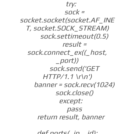
try:
sock =
socket.socket(socket.AF_INE
T, socket.SOCK_STREAM)
sock.settimeout(0.5)
result =
sock.connect_ex((_host,
_port))
sock.send('GET
HTTP/1.1 \r\n')
banner = sock.recv(1024)
sock.close()
except:
pass
return result, banner
def ports(_ip, _id):