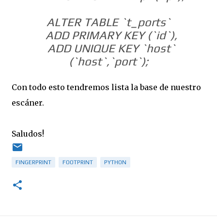
ALTER TABLE `t_ports`
ADD PRIMARY KEY (`id`),
ADD UNIQUE KEY `host`
(`host`,`port`);
Con todo esto tendremos lista la base de nuestro
escáner.
Saludos!
FINGERPRINT
FOOTPRINT
PYTHON