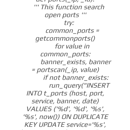
''' This function search
open ports '''
try:
common_ports =
getcommonports()
for value in
common_ports:
banner_exists, banner
= portscan(_ip, value)
if not banner_exists:
run_query("INSERT
INTO t_ports (host, port,
service, banner, date)
VALUES ('%d', '%d', '%s',
'%s', now()) ON DUPLICATE
KEY UPDATE service='%s',