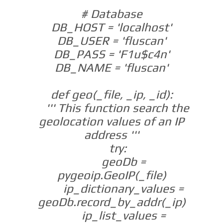
# Database
DB_HOST = 'localhost'
DB_USER = 'fluscan'
DB_PASS = 'F1u$c4n'
DB_NAME = 'fluscan'
def geo(_file, _ip, _id):
''' This function search the
geolocation values of an IP
address '''
try:
geoDb =
pygeoip.GeoIP(_file)
ip_dictionary_values =
geoDb.record_by_addr(_ip)
ip_list_values =