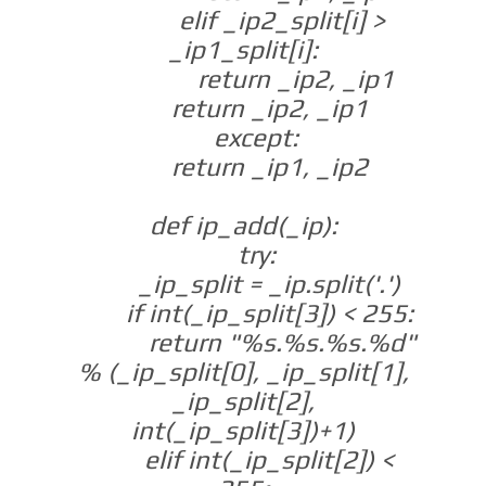
elif _ip2_split[i] >
_ip1_split[i]:
return _ip2, _ip1
return _ip2, _ip1
except:
return _ip1, _ip2
def ip_add(_ip):
try:
_ip_split = _ip.split('.')
if int(_ip_split[3]) < 255:
return "%s.%s.%s.%d"
% (_ip_split[0], _ip_split[1],
_ip_split[2],
int(_ip_split[3])+1)
elif int(_ip_split[2]) <