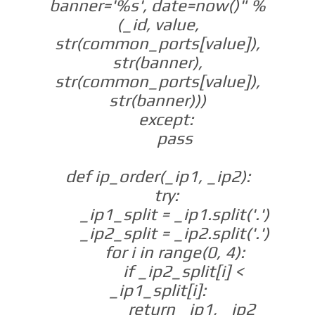
banner='%s', date=now()" %
(_id, value,
str(common_ports[value]),
str(banner),
str(common_ports[value]),
str(banner)))
except:
pass
def ip_order(_ip1, _ip2):
try:
_ip1_split = _ip1.split('.')
_ip2_split = _ip2.split('.')
for i in range(0, 4):
if _ip2_split[i] <
_ip1_split[i]:
return _ip1, _ip2