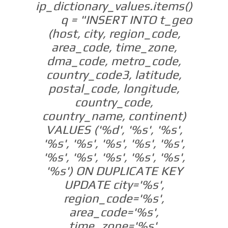
ip_dictionary_values.items()
q = "INSERT INTO t_geo
(host, city, region_code,
area_code, time_zone,
dma_code, metro_code,
country_code3, latitude,
postal_code, longitude,
country_code,
country_name, continent)
VALUES ('%d', '%s', '%s',
'%s', '%s', '%s', '%s', '%s',
'%s', '%s', '%s', '%s', '%s',
'%s') ON DUPLICATE KEY
UPDATE city='%s',
region_code='%s',
area_code='%s',
time_zone='%s',