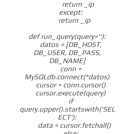
return _ip
except:
return _ip
def run_query(query=''):
datos = [DB_HOST,
DB_USER, DB_PASS,
DB_NAME]
conn =
MySQLdb.connect(*datos)
cursor = conn.cursor()
cursor.execute(query)
if
query.upper().startswith('SEL
ECT'):
data = cursor.fetchall()
else: