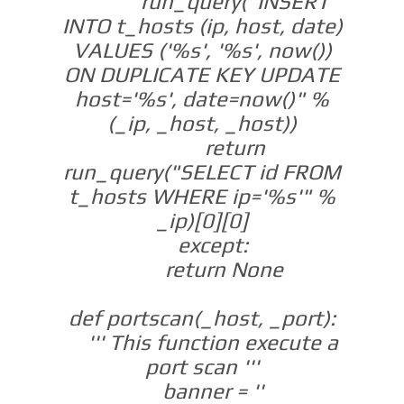
run_query("INSERT
INTO t_hosts (ip, host, date)
VALUES ('%s', '%s', now())
ON DUPLICATE KEY UPDATE
host='%s', date=now()" %
(_ip, _host, _host))
return
run_query("SELECT id FROM
t_hosts WHERE ip='%s'" %
_ip)[0][0]
except:
return None
def portscan(_host, _port):
''' This function execute a
port scan '''
banner = ''