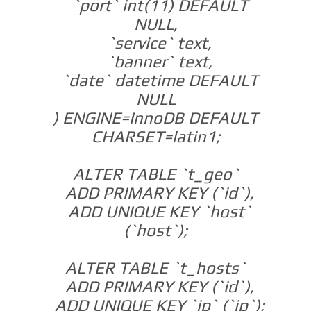
`port` int(11) DEFAULT
NULL,
`service` text,
`banner` text,
`date` datetime DEFAULT
NULL
) ENGINE=InnoDB DEFAULT
CHARSET=latin1;
ALTER TABLE `t_geo`
ADD PRIMARY KEY (`id`),
ADD UNIQUE KEY `host`
(`host`);
ALTER TABLE `t_hosts`
ADD PRIMARY KEY (`id`),
ADD UNIQUE KEY `ip` (`ip`);