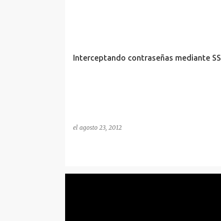
CIFRADO
CONCEPTOS
HACKING
MITM
P
REDES
SEGURIDAD
Interceptando contraseñas mediante SS
el
agosto 23, 2012
HUMOR
SEGURIDAD WEB
SQL INJECTION
VI