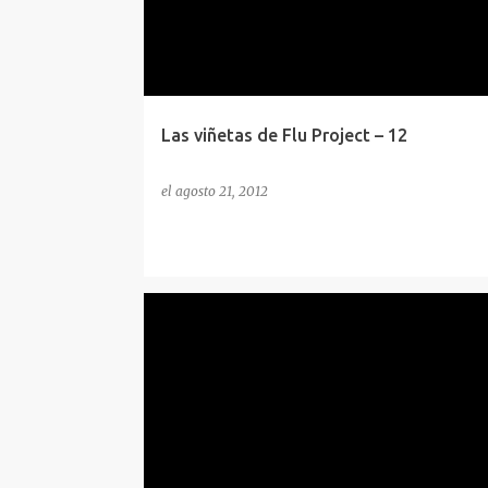
Las viñetas de Flu Project – 12
el
agosto 21, 2012
ENLACES SEMANA
FLU
FOOTPRINTING
HACK
HUMOR
SEGURIDAD