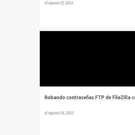
el
agosto 17, 2012
CONCEPTOS
FLU
POC
Robando contraseñas FTP de FileZilla c
el
agosto 15, 2012