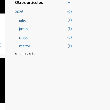
Otros artículos
6
2026
1
julio
1
junio
3
mayo
1
marzo
MOSTRAR MÁS
28
2025
3
octubre
3
septiembre
3
julio
5
junio
4
mayo
1
abril