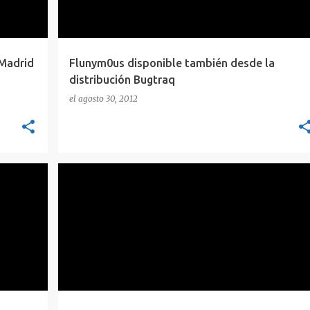
 Madrid
Flunym0us disponible también desde la
distribución Bugtraq
el
agosto 30, 2012
NOM
CONCEPTOS
FOOTPRINTING
POC
SEGURIDAD
+