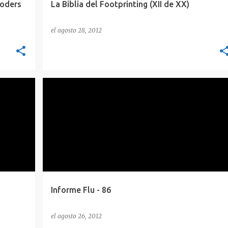
coders
La Biblia del Footprinting (XII de XX)
el
agosto 28, 2012
+
ENLACES SEMANA
EXPLOITING
HACKING
+
2
Informe Flu - 86
el
agosto 26, 2012