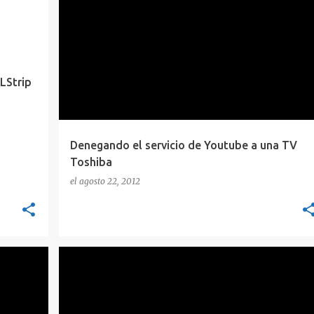
OC
DNS
POC
REDES
WIRESHARK
+
LStrip
Denegando el servicio de Youtube a una TV
Toshiba
el
agosto 22, 2012
ÑETAS
AUDITORIA
CONCEPTOS
WORDPRESS