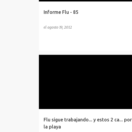
Informe Flu - 85
el
agosto 19, 2012
ACTUALIDAD
BLOG
BLOG NEWS
HISTORIA
NOTICIAS
POSTS
Flu sigue trabajando... y estos 2 ca... por
la playa