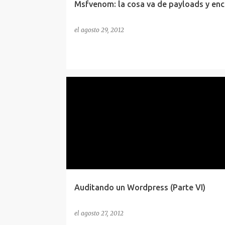
Msfvenom: la cosa va de payloads y en
el
agosto 29, 2012
AUDITORIA
CONCEPTOS
FINGERPRINTING
WORDPRESS
Auditando un Wordpress (Parte VI)
el
agosto 27, 2012