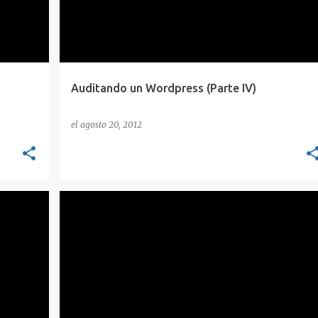
Auditando un Wordpress (Parte IV)
el
agosto 20, 2012
ING
HUMOR
VIÑETAS
+