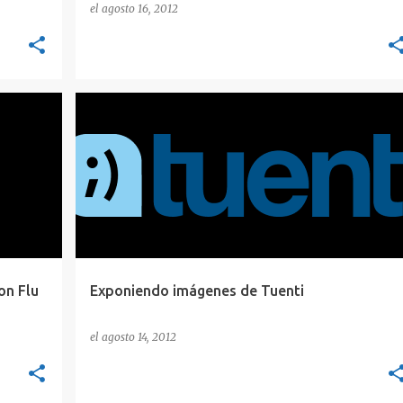
el
agosto 16, 2012
HACKING
POC
TUENTI
on Flu
Exponiendo imágenes de Tuenti
el
agosto 14, 2012