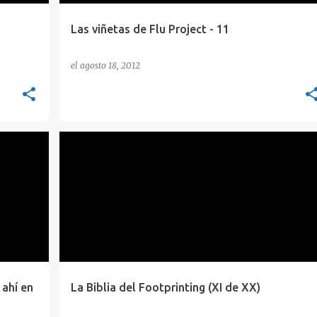
Las viñetas de Flu Project - 11
el
agosto 18, 2012
CONCEPTOS
FOOTPRINTING
POC
+
 ahí en
La Biblia del Footprinting (XI de XX)