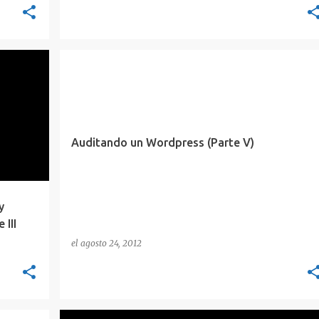
AUDITORIA
CONCEPTOS
METASPLOIT
+
WORDPRESS
Auditando un Wordpress (Parte V)
y
 III
el
agosto 24, 2012