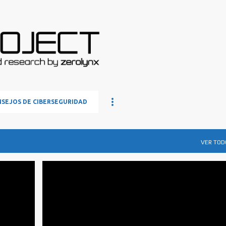
Ir al contenido principal
SEJOS DE CIBERSEGURIDAD
VER TOD
BLOG NEWS
BUG-TRAQ
FLU
FLUNYM0US
+
HACKING
SEGURIDAD
+