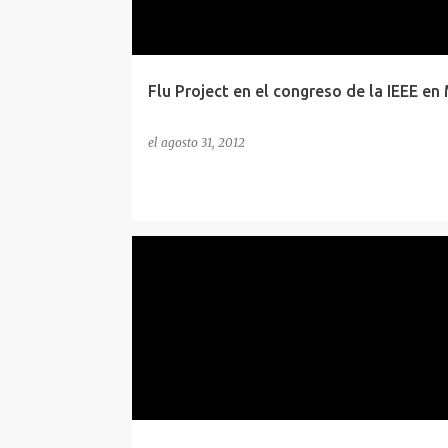
a
d
a
s
Flu Project en el congreso de la IEEE en
el
agosto 31, 2012
CONCEPTOS
HACKING
METASPLOIT
MSFVE
POC
SEGURIDAD