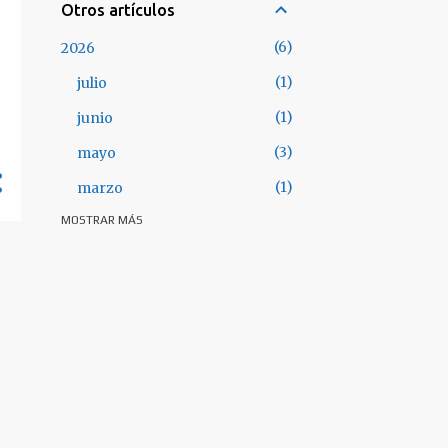
Otros artículos
6
2026
1
julio
1
junio
3
mayo
1
marzo
MOSTRAR MÁS
28
2025
3
octubre
3
septiembre
3
julio
5
junio
4
mayo
1
abril