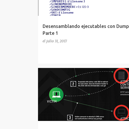
a
d
a
s
Desensamblando ejecutables con Dump
Parte 1
el
julio 31, 2017