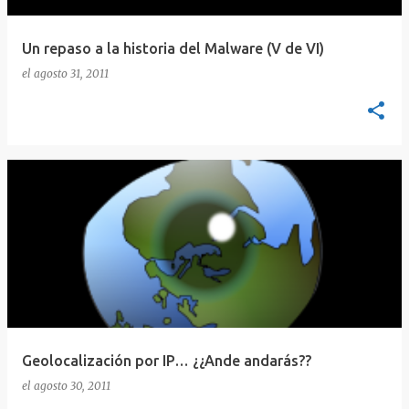
d
a
s
Un repaso a la historia del Malware (V de VI)
el
agosto 31, 2011
Geolocalización por IP… ¿¿Ande andarás??
el
agosto 30, 2011