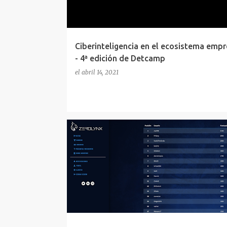
a
d
a
s
Ciberinteligencia en el ecosistema empr
- 4ª edición de Detcamp
el
abril 14, 2021
CTF
FROMZEROTOLYNX
HACKING
RETOS