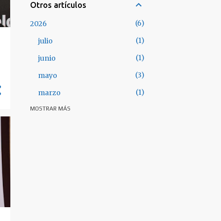
Otros artículos
6
2026
1
julio
1
junio
3
mayo
1
marzo
MOSTRAR MÁS
28
2025
3
octubre
3
septiembre
3
julio
5
junio
4
mayo
1
abril