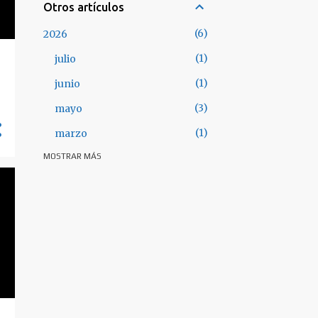
Otros artículos
6
2026
1
julio
1
junio
3
mayo
1
marzo
MOSTRAR MÁS
28
2025
3
octubre
3
septiembre
3
julio
5
junio
4
mayo
1
abril