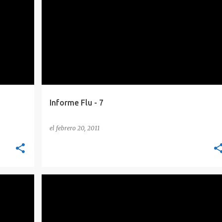
AES
CIFRADO
ENLACES SEMANA
HUMOR
METASPLOIT
PHISING
SEGURIDAD
+
Informe Flu - 7
el
febrero 20, 2011
HUMOR
MALWARE
SEGURIDAD
VIÑETAS