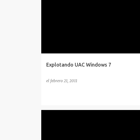
EXPLOITING
POC
SEGURIDAD
WINDOWS
Explotando UAC Windows 7
el
febrero 21, 2011
BLOG NEWS
FLU
JITICE
SEGURIDAD