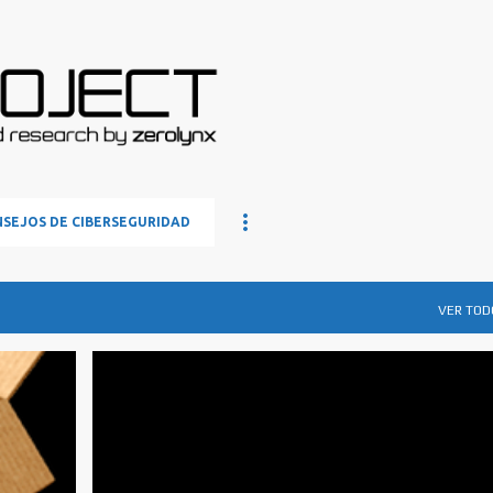
Ir al contenido principal
SEJOS DE CIBERSEGURIDAD
VER TOD
ENLACES SEMANA
HACKING
JITICE
METASPLOIT
PHISING
SEGURIDAD
+