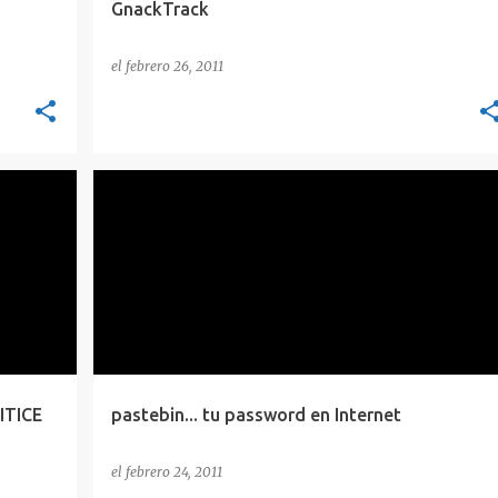
GnackTrack
el
febrero 26, 2011
BLOG NEWS
CONCEPTOS
PASSWORD
SEGURIDAD
ITICE
pastebin... tu password en Internet
el
febrero 24, 2011