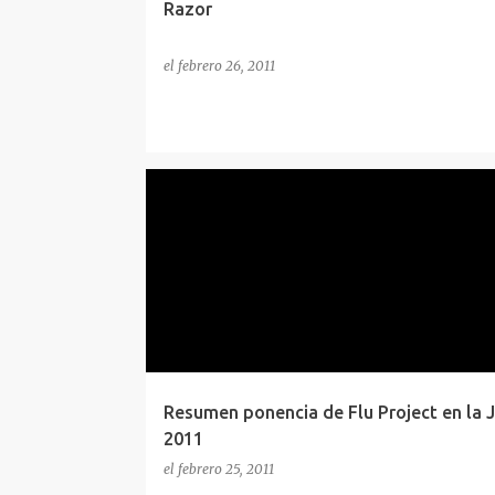
Razor
el
febrero 26, 2011
BLOG NEWS
JITICE
Resumen ponencia de Flu Project en la J
2011
el
febrero 25, 2011