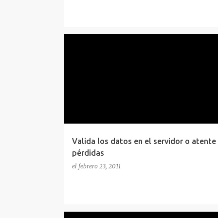
POC
SEGURIDAD
SEGURIDAD WEB
Valida los datos en el servidor o atente
pérdidas
el
febrero 23, 2011