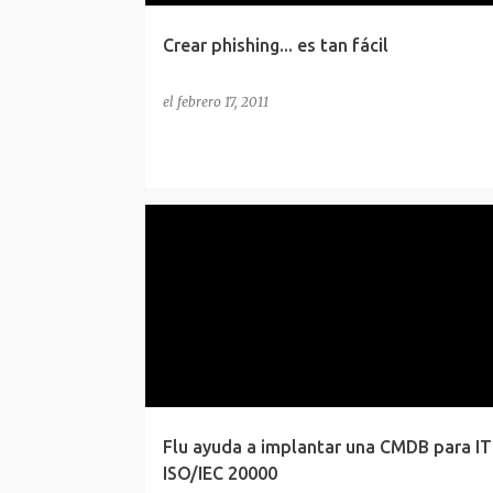
Crear phishing... es tan fácil
el
febrero 17, 2011
CONCEPTOS
FLU
ISO
SEGURIDAD
SWIT
Flu ayuda a implantar una CMDB para IT
ISO/IEC 20000