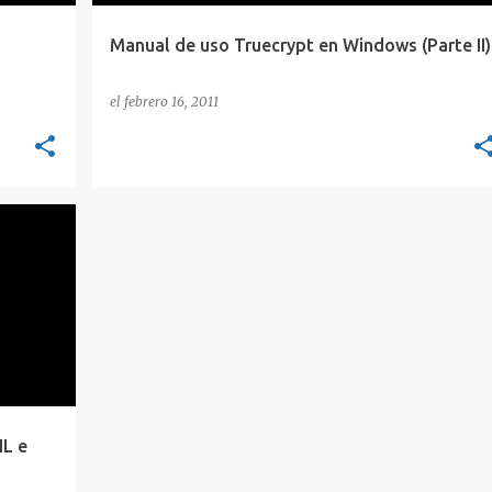
Manual de uso Truecrypt en Windows (Parte II)
el
febrero 16, 2011
CH
IL e