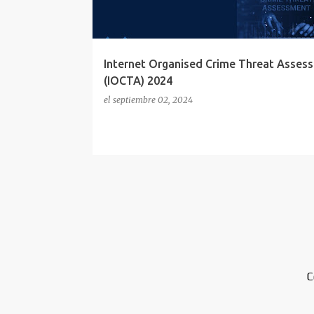
a
d
a
s
Internet Organised Crime Threat Asses
(IOCTA) 2024
el
septiembre 02, 2024
C