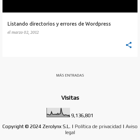
d
a
s
Listando directorios y errores de Wordpress
el
marzo 02, 2012
MÁS ENTRADAS
Visitas
9,136,801
Copyright © 2024 Zerolynx S.L. |
Política de privacidad
|
Aviso
legal