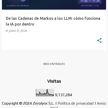
d
a
s
De las Cadenas de Markov a los LLM: cómo funciona
la IA por dentro
el
junio 17, 2026
MÁS ENTRADAS
Visitas
9,137,284
Copyright © 2024 Zerolynx S.L. |
Política de privacidad
|
Aviso
legal