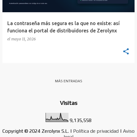
d
a
s
La contraseña más segura es la que no existe: así
funciona el portal de distribuidores de Zerolynx
el
mayo 11, 2026
MÁS ENTRADAS
Visitas
9,135,558
Copyright © 2024 Zerolynx S.L. |
Política de privacidad
|
Aviso
legal