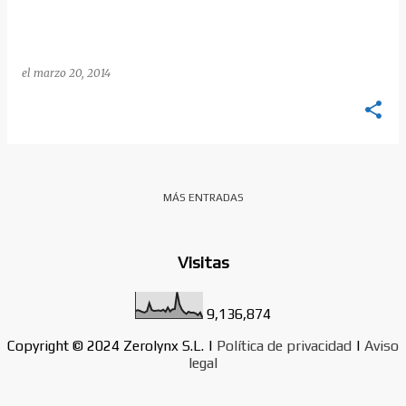
d
a
s
el
marzo 20, 2014
MÁS ENTRADAS
Visitas
9,136,874
Copyright © 2024 Zerolynx S.L. |
Política de privacidad
|
Aviso
legal