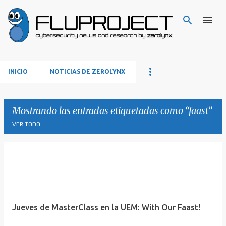
Ir al contenido principal
INICIO
NOTICIAS DE ZEROLYNX
Mostrando las entradas etiquetadas como
faast
VER TODO
E
n
t
r
Jueves de MasterClass en la UEM: With Our Faast!
a