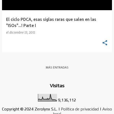
d
a
s
El ciclo PDCA, esas siglas raras que salen en las
"ISOs"...! Parte I
el
diciembre 13, 2011
MÁS ENTRADAS
Visitas
9,136,112
Copyright © 2024 Zerolynx S.L. |
Política de privacidad
|
Aviso
legal