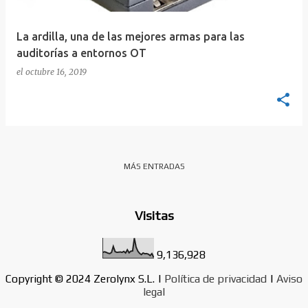
d
a
s
La ardilla, una de las mejores armas para las
auditorías a entornos OT
el
octubre 16, 2019
MÁS ENTRADAS
Visitas
9,136,928
Copyright © 2024 Zerolynx S.L. |
Política de privacidad
|
Aviso
legal