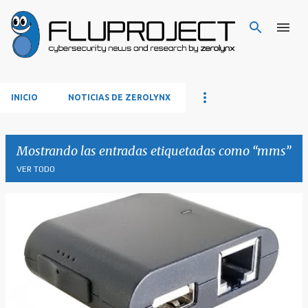
Ir al contenido principal
INICIO
NOTICIAS DE ZEROLYNX
Mostrando las entradas etiquetadas como
mms
VER TODO
E
n
t
r
a