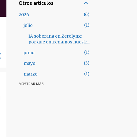
Otros artículos
6
2026
1
julio
IA soberana en Zerolynx:
por qué entrenamos nuestr...
1
junio
3
mayo
1
marzo
MOSTRAR MÁS
28
2025
3
octubre
3
septiembre
3
julio
5
junio