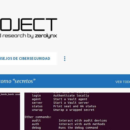
Ir al contenido principal
SEJOS DE CIBERSEGURIDAD
 como
secretos
VER TOD
OPEN SOURCE
SECRETOS
VAULT