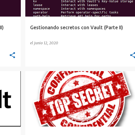
I)
Gestionando secretos con Vault (Parte II)
el
junio 12, 2020
BUG BOUNTY
DEV TIPS
GIT
GITHUB
PASSWORD
PASSWORDS
RED TEAM
+
SECRETOS